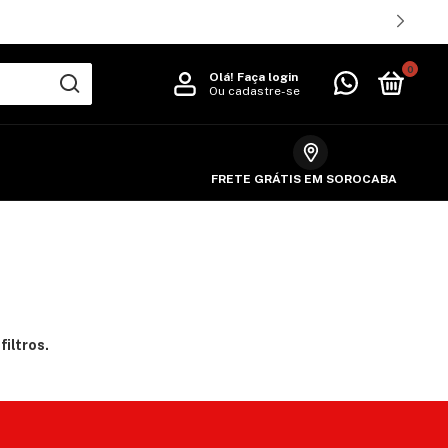
0
Olá!
Faça login
Ou cadastre-se
FRETE GRÁTIS EM SOROCABA
iltros.